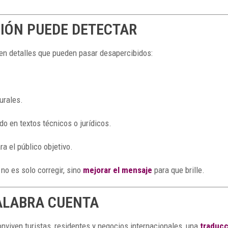
SIÓN PUEDE DETECTAR
gen detalles que pueden pasar desapercibidos:
urales.
odo en textos técnicos o jurídicos.
a el público objetivo.
no es solo corregir, sino
mejorar el mensaje
para que brille.
PALABRA CUENTA
onviven turistas, residentes y negocios internacionales, una
traducc