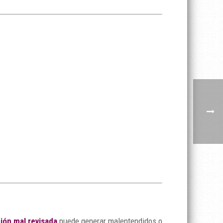
ión mal revisada
puede generar malentendidos o