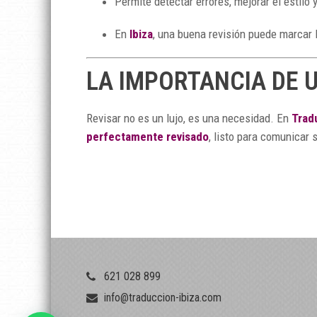
Permite detectar errores, mejorar el estilo
En
Ibiza
, una buena revisión puede marcar l
LA IMPORTANCIA DE 
Revisar no es un lujo, es una necesidad. En
Trad
perfectamente revisado
, listo para comunicar s
621 028 899
info@traduccion-ibiza.com