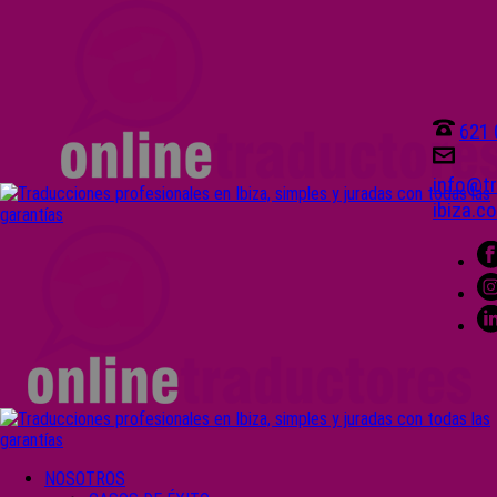
621 
info@tr
ibiza.c
NOSOTROS