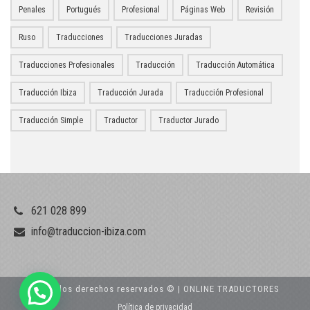
Penales
Portugués
Profesional
Páginas Web
Revisión
Ruso
Traducciones
Traducciones Juradas
Traducciones Profesionales
Traducción
Traducción Automática
Traducción Ibiza
Traducción Jurada
Traducción Profesional
Traducción Simple
Traductor
Traductor Jurado
621 028 899
info@traduccion-ibiza.com
Todos los derechos reservados © | ONLINE TRADUCTORES
Política de privacidad