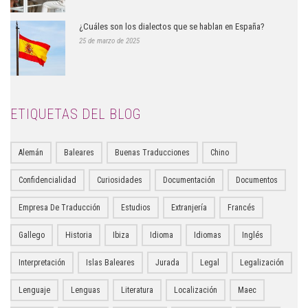
¿Cuáles son los dialectos que se hablan en España?
25 de marzo de 2025
ETIQUETAS DEL BLOG
Alemán
Baleares
Buenas Traducciones
Chino
Confidencialidad
Curiosidades
Documentación
Documentos
Empresa De Traducción
Estudios
Extranjería
Francés
Gallego
Historia
Ibiza
Idioma
Idiomas
Inglés
Interpretación
Islas Baleares
Jurada
Legal
Legalización
Lenguaje
Lenguas
Literatura
Localización
Maec