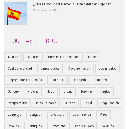
¿Cuáles son los dialectos que se hablan en España?
25 de marzo de 2025
ETIQUETAS DEL BLOG
Alemán
Baleares
Buenas Traducciones
Chino
Confidencialidad
Curiosidades
Documentación
Documentos
Empresa De Traducción
Estudios
Extranjería
Francés
Gallego
Historia
Ibiza
Idioma
Idiomas
Inglés
Interpretación
Islas Baleares
Jurada
Legal
Legalización
Lenguaje
Lenguas
Literatura
Localización
Maec
Penales
Portugués
Profesional
Páginas Web
Revisión